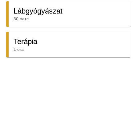
Lábgyógyászat
30 perc
Terápia
1 óra