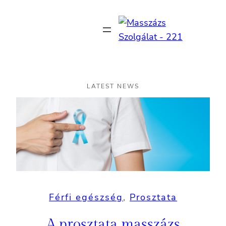
Ugrás
a
tartalomhoz
LATEST NEWS
Férfi egészség
, 
Prosztata
A prosztata masszázs