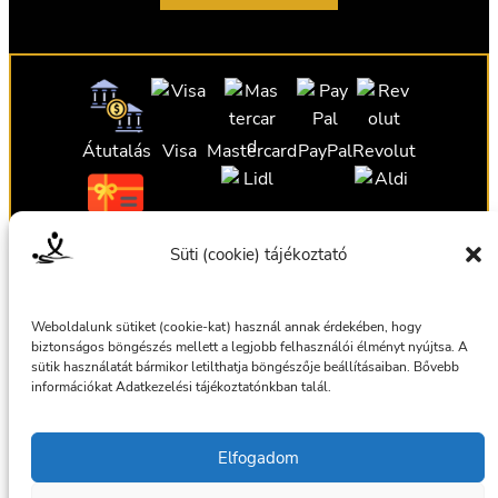
Átutalás
Visa
Mastercard
PayPal
Revolut
Ajándékutalvány
Ajándékutalvány
Ajándékutalvány
Süti (cookie) tájékoztató
Ajándékutalvány
Weboldalunk sütiket (cookie-kat) használ annak érdekében, hogy
biztonságos böngészés mellett a legjobb felhasználói élményt nyújtsa. A
sütik használatát bármikor letilthatja böngészője beállításaiban. Bővebb
információkat Adatkezelési tájékoztatónkban talál.
Általános szerződési feltételek
Elfogadom
Adatkezelési tájékoztató