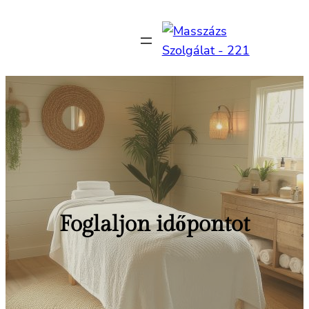
Ugrás
a
tartalomhoz
Foglaljon időpontot