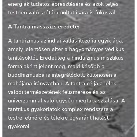
energiák tudatos ébresztésére és azok teljes
testben való szétáramoltatására is fókuszál.
A Tantra masszázs eredete:
A tantrizmus az indiai vallásfilozófia egyik ága,
amely jelentősen eltér a hagyományos védikus
tanításoktól. Eredetileg a hinduizmus misztikus
formájaként jelent meg, majd később a
buddhizmusba is integrálódott, különösen a
mahájána irányzatban. A tantra célja a lélek
valódi természetének felismerése és az
univerzummal való egység megtapasztalása. A
tantrikus gyakorlatok komplex rendszere a
testre, elmére és lélekre egyaránt hatást
gyakorol.