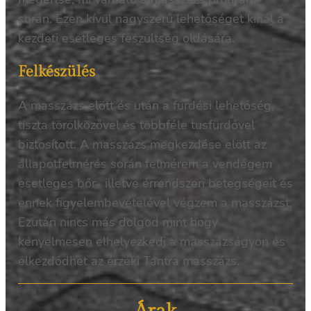
során. Ezen kívül nagyszerű lehetőséget kínál a
kezdeti esetleges feszültség oldására.
Felkészülés
A masszázs elött és után a fürdési lehetőség,
tiszta törölközővel és többféle tusfürdővel
biztosított. A masszázs megkezdése elött az
állapotfelmérés során felmérem a vendégem
esetleges bőr- illetve érrendszeri betegségeit és
ennek figyelembevételével végzem a masszázst.
Ezután nincs más dolgod mint hogy
kényelmesen elhelyezkedj a masszázságyon és
elkezdődhet az érzéki Tantra masszázs.