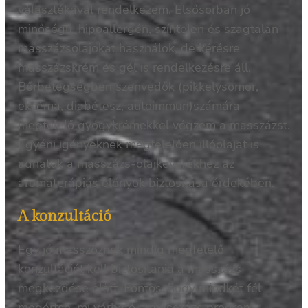
választékával rendelkezem. Elsősorban jó
minőségű, hipoallergén, színtelen és szagtalan
masszázsolajokat használok, de kérésre
masszázskrém és gél is rendelkezésre áll.
Bőrbetegségben szenvedők (pikkelysömör,
ekcéma, diabétesz, autoimmun)számára
megfelelő gyógykrémekkel végzem a masszázst.
Egyéni igényeknek megfelelően illóolajat is
adhatok a masszázs-olajkeverékhez az
aromaterápiás előnyök biztosítása érdekében.
A konzultáció
Egy jó masszőznek mindig megfelelő
konzultációt kell biztosítania a masszázs
megkezdése előtt. Fontos, hogy mindkét fél
megértse, mi várható a masszázs program