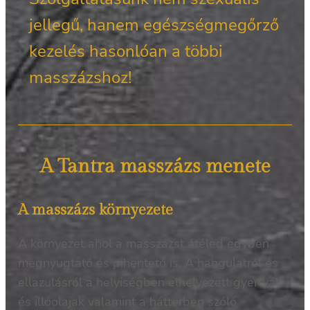
jellegű, hanem egészségmegőrző
kezelés hasonlóan a többi
masszázshoz!
A Tantra masszázs menete
A masszázs környezete
A környezet ahol a masszázst átéled egyben
megnyugtató és pihentető is. A hangulatról és
ellazulásról a helyiségben elhelyezett gyertyák
és illóolajak valamint a háttérben szóló