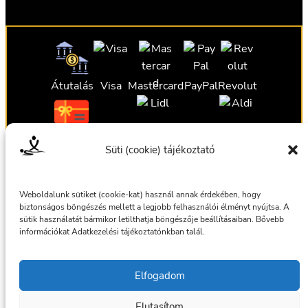
Átutalás
Visa
Mastercard
PayPal
Revolut
Ajándékutalvány
Ajándékutalvány
Ajándékutalvány
Süti (cookie) tájékoztató
Ajándékutalvány
Weboldalunk sütiket (cookie-kat) használ annak érdekében, hogy
biztonságos böngészés mellett a legjobb felhasználói élményt nyújtsa. A
sütik használatát bármikor letilthatja böngészője beállításaiban. Bővebb
információkat Adatkezelési tájékoztatónkban talál.
Általános szerződési feltételek
Elfogadom
Adatkezelési tájékoztató
Elutasítom