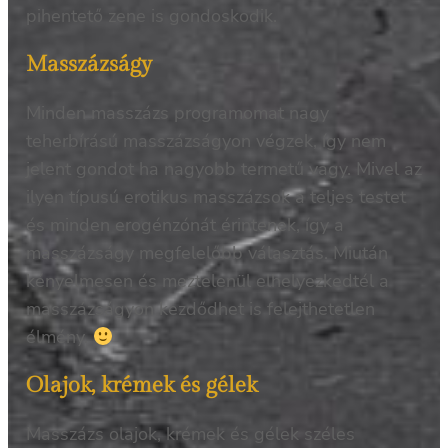
pihentető zene is gondoskodik.
Masszázságy
Minden masszázs programomat nagy
teherbírású masszázságyon végzek, így nem
jelent gondot ha nagyobb termetű vagy. Mivel az
ilyen típusú erotikus masszázsok a teljes testet
és minden erogénzónát érintenek, így a
masszázságy megfelelőbb választás. Miután
kényelmesen és meztelenül elhelyezkedtél a
masszázságyon kezdődhet is felejthetetlen
élmény.
Olajok, krémek és gélek
Masszázs olajok, krémek és gélek széles