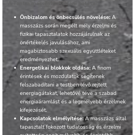
A Tantra masszázs élettani hatásai:
Önbizalom és önbecsülés növelése:
A
masszázs során megélt mély érzelmi és
fizikai tapasztalatok hozzájárulnak az
önértékelés javulásához, ami
magabiztosabb szexuális együttléteket
eredményezhet.
Energetikai blokkok oldása:
A finom
érintések és mozdulatok segítenek
felszabadítani a testben lévő rejtett
energiagátakat, lehetővé téve a szabad
energiaáramlást és a legmélyebb érzelmek
kifejezését.
Kapcsolatok elmélyítése:
A masszázs által
tapasztalt fokozott tudatosság és érzelmi