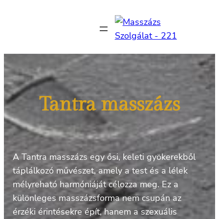
Ugrás
a
tartalomhoz
Tantra masszázs
A Tantra masszázs egy ősi, keleti gyökerekből
táplálkozó művészet, amely a test és a lélek
mélyreható harmóniáját célozza meg. Ez a
különleges masszázsforma nem csupán az
érzéki érintésekre épít, hanem a szexuális