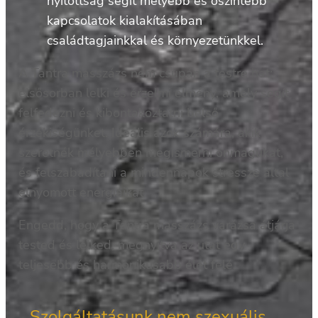
nyitottság segít mélyebb és őszintébb
kapcsolatok kialakításában
családtagjainkkal és környezetünkkel.
A Tantra masszázs nem csupán a testre hat;
elsősorban lelki és érzelmi élmény, amely segít
felfedezni és kibontakoztatni belső
érzékiségünket. Ideális azok számára, akik
szeretnék mélyebben megismerni önmagukat,
és felszabadítani a mindennapok stressze által
elnyomott energiáikat.
Engedd, hogy a Tantra masszázs varázsa átjárja
tested és lelked, megnyitva az utat egy
teljesebb és harmonikusabb élet felé.
Szolgáltatásunk nem szexuális