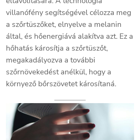
eltávolítására. A technológia
villanófény segítségével célozza meg
a szőrtüszőket, elnyelve a melanin
által, és hőenergiává alakítva azt. Ez a
hőhatás károsítja a szőrtüszőt,
megakadályozva a további
szőrnövekedést anélkül, hogy a
környező bőrszövetet károsítaná.