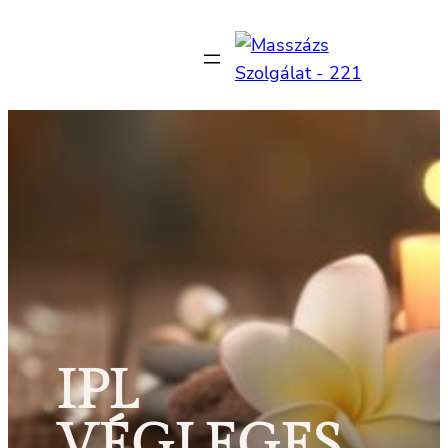
Ugrás
a
tartalomhoz
IPL
VÉGLEGES