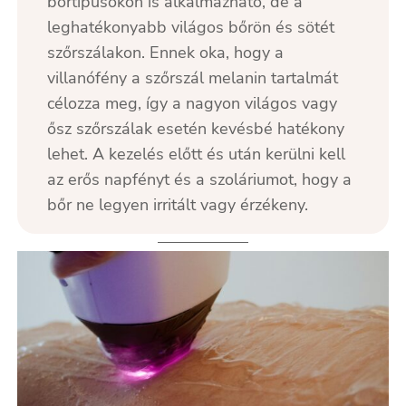
bőrtípusokon is alkalmazható, de a
leghatékonyabb világos bőrön és sötét
szőrszálakon. Ennek oka, hogy a
villanófény a szőrszál melanin tartalmát
célozza meg, így a nagyon világos vagy
ősz szőrszálak esetén kevésbé hatékony
lehet. A kezelés előtt és után kerülni kell
az erős napfényt és a szoláriumot, hogy a
bőr ne legyen irritált vagy érzékeny.