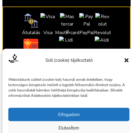
Átutalás
Visa
Mastercard
PayPal
Revolut
Ajándékutalvány
Ajándékutalvány
Ajándékutalvány
Süti (cookie) tájékoztató
Ajándékutalvány
Weboldalunk sütiket (cookie-kat) használ annak érdekében, hogy
biztonságos böngészés mellett a legjobb felhasználói élményt nyújtsa. A
sütik használatát bármikor letilthatja böngészője beállításaiban. Bővebb
információkat Adatkezelési tájékoztatónkban talál.
Általános szerződési feltételek
Elfogadom
Adatkezelési tájékoztató
Elutasítom
© 2025 Masszázsszolgálat. Az oldalt készítette:
bmilan