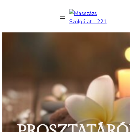
Ugrás
a
tartalomhoz
PROSZTATÁRÓ