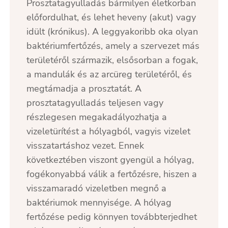
Prosztatagyulladás bármilyen életkorban
előfordulhat, és lehet heveny (akut) vagy
idült (krónikus). A leggyakoribb oka olyan
baktériumfertőzés, amely a szervezet más
területéről származik, elsősorban a fogak,
a mandulák és az arcüreg területéről, és
megtámadja a prosztatát. A
prosztatagyulladás teljesen vagy
részlegesen megakadályozhatja a
vizeletürítést a hólyagból, vagyis vizelet
visszatartáshoz vezet. Ennek
következtében viszont gyengül a hólyag,
fogékonyabbá válik a fertőzésre, hiszen a
visszamaradó vizeletben megnő a
baktériumok mennyisége. A hólyag
fertőzése pedig könnyen továbbterjedhet