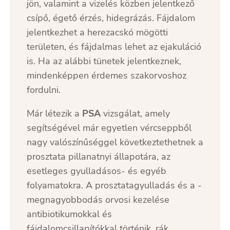
jön, valamint a vizelés közben jelentkező
csípő, égető érzés, hidegrázás. Fájdalom
jelentkezhet a herezacskó mögötti
területen, és fájdalmas lehet az ejakuláció
is. Ha az alábbi tünetek jelentkeznek,
mindenképpen érdemes szakorvoshoz
fordulni.
Már létezik a
PSA
vizsgálat, amely
segítségével már egyetlen vércseppből
nagy valószínűséggel következtethetnek a
prosztata pillanatnyi állapotára, az
esetleges gyulladásos- és egyéb
folyamatokra. A prosztatagyulladás és a -
megnagyobbodás orvosi kezelése
antibiotikumokkal és
fájdalomcsillapítókkal történik, rák