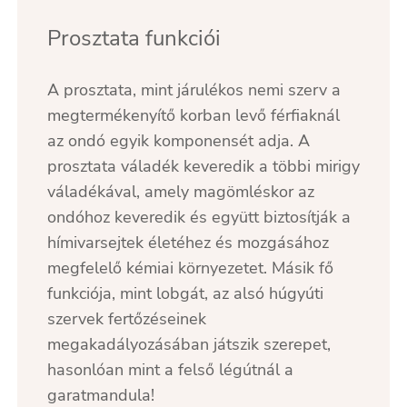
Prosztata funkciói
A prosztata, mint járulékos nemi szerv a
megtermékenyítő korban levő férfiaknál
az ondó egyik komponensét adja. A
prosztata váladék keveredik a többi mirigy
váladékával, amely magömléskor az
ondóhoz keveredik és együtt biztosítják a
hímivarsejtek életéhez és mozgásához
megfelelő kémiai környezetet. Másik fő
funkciója, mint lobgát, az alsó húgyúti
szervek fertőzéseinek
megakadályozásában játszik szerepet,
hasonlóan mint a felső légútnál a
garatmandula!