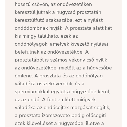
hosszú csövön, az ondóvezetéken
keresztül jutnak a húgycső prosztatán
keresztülfutó szakaszába, ezt a nyílást
ondódombnak hívják. A prosztata alatt két
kis mirigy található, ezek az
ondóhólyagok, amelyek kivezető nyílásai
belefutnak az ondóvezetékbe. A
prosztatából is számos vékony cső nyílik
az ondóvezetékbe, mielőtt az a húgycsőbe
ömlene. A prosztata és az ondóhólyag
váladéka összekeveredik, és a
spermiumokkal együtt a húgycsőbe kerül,
ez az ondó. A fent említett mirigyek
váladéka az ondósejtek mozgását segítik,
a prosztata izomszövete pedig elősegíti
ezek kilövellését a húgycsőbe, illetve a