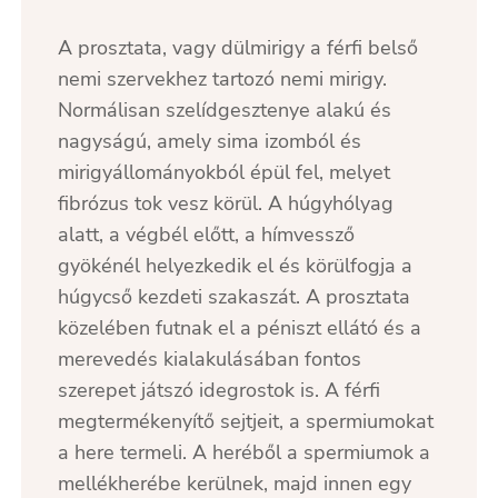
A prosztata, vagy dülmirigy a férfi belső
nemi szervekhez tartozó nemi mirigy.
Normálisan szelídgesztenye alakú és
nagyságú, amely sima izomból és
mirigyállományokból épül fel, melyet
fibrózus tok vesz körül. A húgyhólyag
alatt, a végbél előtt, a hímvessző
gyökénél helyezkedik el és körülfogja a
húgycső kezdeti szakaszát. A prosztata
közelében futnak el a péniszt ellátó és a
merevedés kialakulásában fontos
szerepet játszó idegrostok is. A férfi
megtermékenyítő sejtjeit, a spermiumokat
a here termeli. A heréből a spermiumok a
mellékherébe kerülnek, majd innen egy