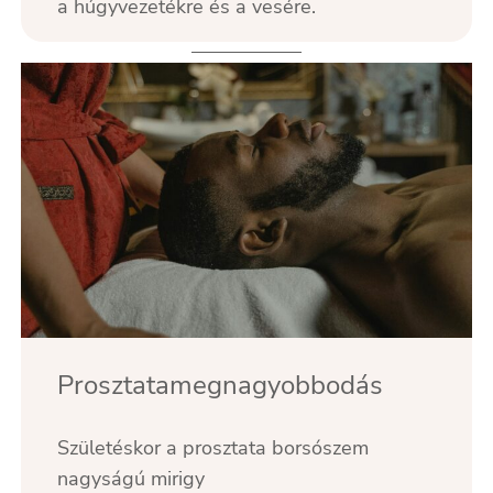
a húgyvezetékre és a vesére.
Prosztatamegnagyobbodás
Születéskor a prosztata borsószem
nagyságú mirigy