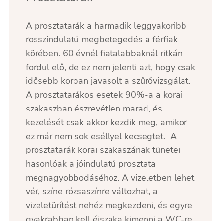
A prosztatarák a harmadik leggyakoribb
rosszindulatú megbetegedés a férfiak
körében. 60 évnél fiatalabbaknál ritkán
fordul elő, de ez nem jelenti azt, hogy csak
idősebb korban javasolt a szűrővizsgálat.
A prosztatarákos esetek 90%-a a korai
szakaszban észrevétlen marad, és
kezelését csak akkor kezdik meg, amikor
ez már nem sok eséllyel kecsegtet. A
prosztatarák korai szakaszának tünetei
hasonlóak a jóindulatú prosztata
megnagyobbodáséhoz. A vizeletben lehet
vér, színe rózsaszínre változhat, a
vizeletürítést nehéz megkezdeni, és egyre
gyakrabban kell éjszaka kimenni a WC-re.