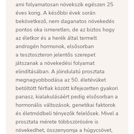
ami folyamatosan növekszik egészen 25
éves korig. A későbbi évek során
bekövetkező, nem daganatos növekedés
pontos oka ismeretlen, de az biztos hogy
az életkor és a herék által termelt
androgén hormonok, elsősorban
a tesztoszteron jelentős szerepet
játszanak a növekedési folyamat
elindításában.​ A jóindulatú prosztata
megnagyobbodása az 50. életévüket
betöltött férfiak között kifejezetten gyakori
panasz, kialakulásáért pedig elsősorban a
hormonális változások, genetikai faktorok
és életmódbeli tényezők felelősek. Mivel a
prosztata mérete többszörösére is
növekedhet, összenyomja a húgycsövet,