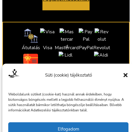
Átutalás
Visa
Mastercard
PayPal
Revolut
Ajándékutalvány
Ajándékutalvány
Ajándékutalvány
Süti (cookie) tájékoztató
Ajándékutalvány
Weboldalunk sütiket (cookie-kat) használ annak érdekében, hogy
biztonságos böngészés mellett a legjobb felhasználói élményt nyújtsa. A
sütik használatát bármikor letilthatja böngészője beállításaiban. Bővebb
információkat Adatkezelési tájékoztatónkban talál.
Általános szerződési feltételek
Elfogadom