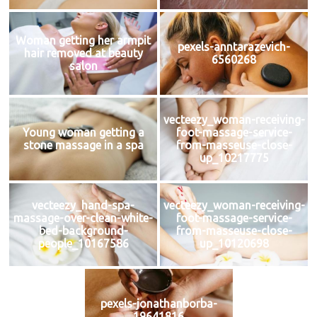
Woman getting her armpit
pexels-anntarazevich-
hair removed at beauty
6560268
salon
vecteezy_woman-receiving-
Young woman getting a
foot-massage-service-
stone massage in a spa
from-masseuse-close-
up_10217775
vecteezy_hand-spa-
vecteezy_woman-receiving-
massage-over-clean-white-
foot-massage-service-
bed-background-
from-masseuse-close-
people_10167586
up_10120698
pexels-jonathanborba-
19641816