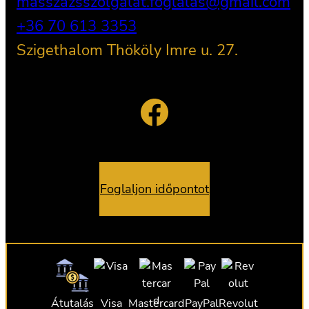
masszazsszolgalat.foglalas@gmail.com
+36 70 613 3353
Szigethalom Thököly Imre u. 27.
Facebook
Foglaljon időpontot
Átutalás
Visa
Mastercard
PayPal
Revolut