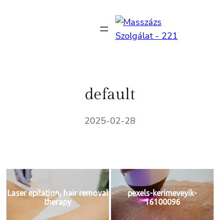
Ugrás
a
tartalomhoz
default
2025-02-28
Laser epilation, hair removal
pexels-kerimeveyik-
therapy
16100096