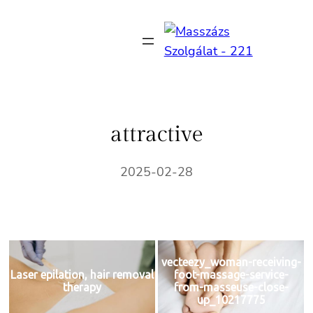
Ugrás
a
tartalomhoz
attractive
2025-02-28
vecteezy_woman-receiving-
Laser epilation, hair removal
foot-massage-service-
therapy
from-masseuse-close-
up_10217775