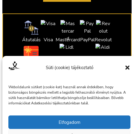
Átutalás
Visa
Mastercard
PayPal
Revolut
Ajándékutalvány
Ajándékutalvány
Ajándékutalvány
Süti (cookie) tájékoztató
Ajándékutalvány
Weboldalunk sütiket (cookie-kat) használ annak érdekében, hogy
biztonságos böngészés mellett a legjobb felhasználói élményt nyújtsa. A
sütik használatát bármikor letilthatja böngészője beállításaiban. Bővebb
információkat Adatkezelési tájékoztatónkban talál.
Általános szerződési feltételek
Elfogadom
Adatkezelési tájékoztató