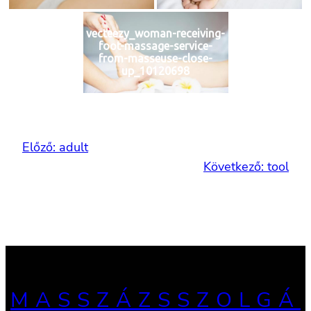
vecteezy_woman-receiving-
foot-massage-service-
from-masseuse-close-
up_10120698
Előző:
adult
Következő:
tool
MASSZÁZSSZOLGÁ