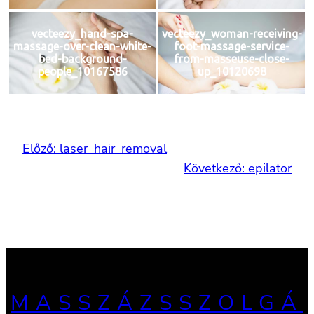
vecteezy_hand-spa-
vecteezy_woman-receiving-
massage-over-clean-white-
foot-massage-service-
bed-background-
from-masseuse-close-
people_10167586
up_10120698
Előző:
laser_hair_removal
Következő:
epilator
MASSZÁZSSZOLGÁ