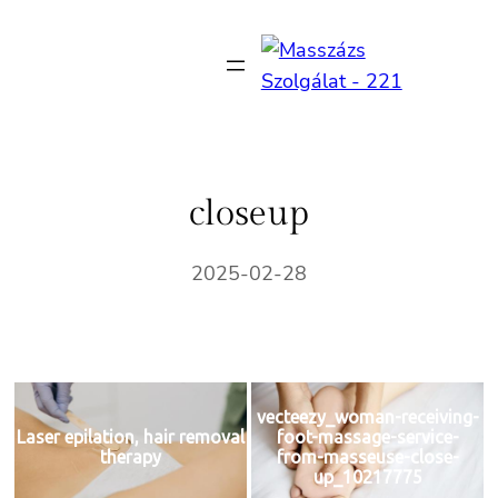
Ugrás
a
tartalomhoz
closeup
2025-02-28
vecteezy_woman-receiving-
Laser epilation, hair removal
foot-massage-service-
therapy
from-masseuse-close-
up_10217775