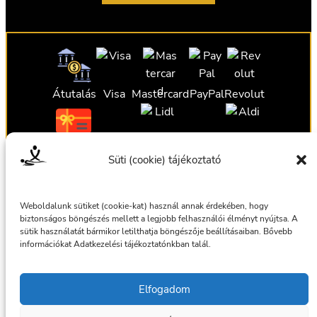
Átutalás
Visa
Mastercard
PayPal
Revolut
Ajándékutalvány
Ajándékutalvány
Ajándékutalvány
Süti (cookie) tájékoztató
Ajándékutalvány
Weboldalunk sütiket (cookie-kat) használ annak érdekében, hogy
biztonságos böngészés mellett a legjobb felhasználói élményt nyújtsa. A
sütik használatát bármikor letilthatja böngészője beállításaiban. Bővebb
információkat Adatkezelési tájékoztatónkban talál.
Általános szerződési feltételek
Elfogadom
Adatkezelési tájékoztató