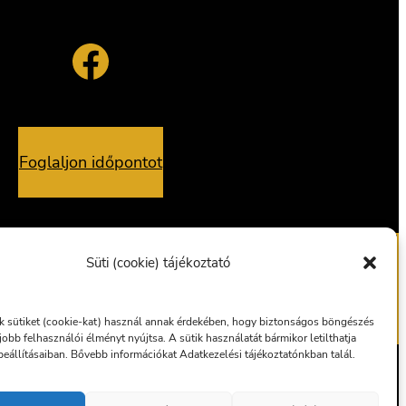
Facebook
Foglaljon időpontot
Süti (cookie) tájékoztató
alvány
Ajándékutalvány
 sütiket (cookie-kat) használ annak érdekében, hogy biztonságos böngészés
gjobb felhasználói élményt nyújtsa. A sütik használatát bármikor letilthatja
eállításaiban. Bővebb információkat Adatkezelési tájékoztatónkban talál.