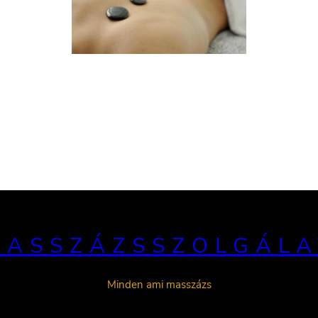
MASSZÁZSSZOLGÁLA
Minden ami masszázs