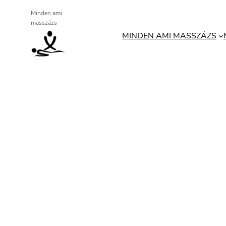
Ugrás
Minden ami
masszázs
a
MINDEN AMI MASSZÁZS
tartalomhoz