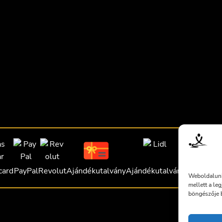
card
PayPal
Revolut
Ajándékutalvány
Ajándékutalvány
Ajándékut
Weboldalunk
mellett a le
böngészője b