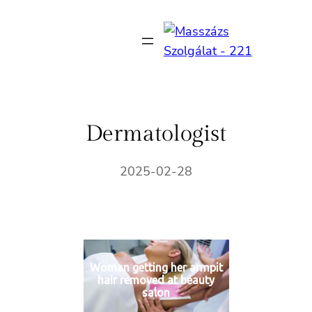
Ugrás
a
tartalomhoz
Dermatologist
2025-02-28
Woman getting her armpit
hair removed at beauty
salon