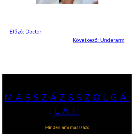
Előző:
Doctor
Következő:
Underarm
MASSZÁZSSZOLGÁ
LAT
Minden ami masszázs