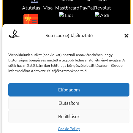
Átutalás
Visa
Mastercard
PayPal
Revolut
Ajándékutalvány
Ajándékutalvány
Ajándékutalvány
Süti (cookie) tájékoztató
Ajándékutalvány
Weboldalunk sütiket (cookie-kat) használ annak érdekében, hogy
biztonságos böngészés mellett a legjobb felhasználói élményt nyújtsa. A
sütik használatát bármikor letilthatja böngészője beállításaiban. Bővebb
információkat Adatkezelési tájékoztatónkban talál.
Általános szerződési feltételek
Elfogadom
Adatkezelési tájékoztató
Elutasítom
© 2025 Masszázsszolgálat. Az oldalt készítette:
bmilan
Beállítások
Facebook
Cookie Policy