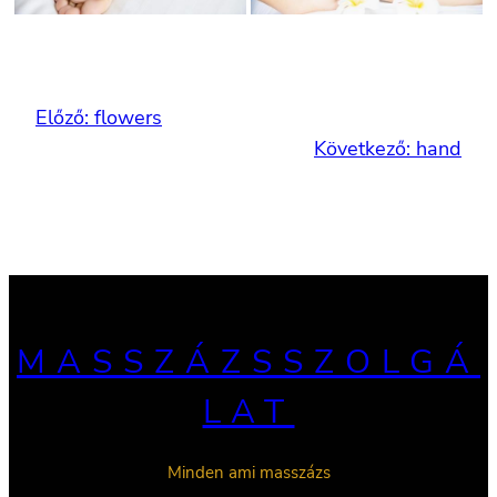
Előző:
flowers
Következő:
hand
MASSZÁZSSZOLGÁ
LAT
Minden ami masszázs