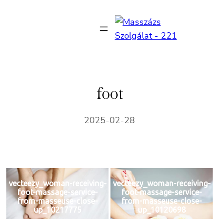
Ugrás
a
tartalomhoz
foot
2025-02-28
vecteezy_woman-receiving-
vecteezy_woman-receiving-
foot-massage-service-
foot-massage-service-
from-masseuse-close-
from-masseuse-close-
up_10217775
up_10120698