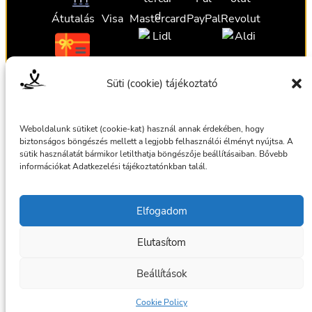
Átutalás
Visa
Mastercard
PayPal
Revolut
Ajándékutalvány
Ajándékutalvány
Ajándékutalvány
Süti (cookie) tájékoztató
Ajándékutalvány
Weboldalunk sütiket (cookie-kat) használ annak érdekében, hogy
biztonságos böngészés mellett a legjobb felhasználói élményt nyújtsa. A
sütik használatát bármikor letilthatja böngészője beállításaiban. Bővebb
információkat Adatkezelési tájékoztatónkban talál.
Általános szerződési feltételek
Elfogadom
Adatkezelési tájékoztató
Elutasítom
© 2025 Masszázsszolgálat. Az oldalt készítette:
bmilan
Beállítások
Facebook
Cookie Policy