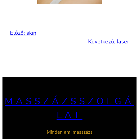
Előző:
skin
Következő:
laser
MASSZÁZSSZOLGÁ
LAT
Minden ami masszázs