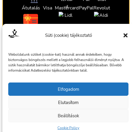
Átutalás
Visa
Mastercard
PayPal
Revolut
Ajándékutalvány
Ajándékutalvány
Ajándékutalvány
Süti (cookie) tájékoztató
Ajándékutalvány
Weboldalunk sütiket (cookie-kat) használ annak érdekében, hogy
biztonságos böngészés mellett a legjobb felhasználói élményt nyújtsa. A
sütik használatát bármikor letilthatja böngészője beállításaiban. Bővebb
információkat Adatkezelési tájékoztatónkban talál.
Általános szerződési feltételek
Elfogadom
Adatkezelési tájékoztató
Elutasítom
© 2025 Masszázsszolgálat. Az oldalt készítette:
bmilan
Beállítások
Facebook
Cookie Policy