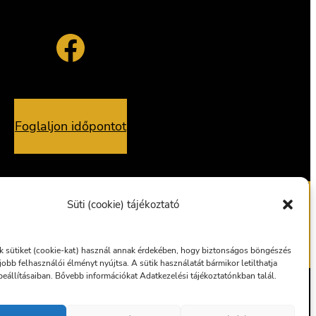
Facebook
Foglaljon időpontot
Süti (cookie) tájékoztató
alvány
Ajándékutalvány
 sütiket (cookie-kat) használ annak érdekében, hogy biztonságos böngészés
gjobb felhasználói élményt nyújtsa. A sütik használatát bármikor letilthatja
eállításaiban. Bővebb információkat Adatkezelési tájékoztatónkban talál.