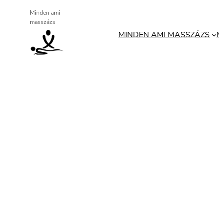
Ugrás
Minden ami
masszázs
a
MINDEN AMI MASSZÁZS
tartalomhoz