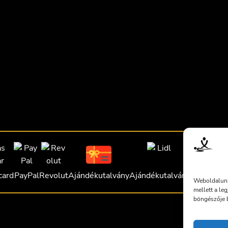
card
PayPal
Revolut
Ajándékutalvány
Ajándékutalvány
Ajándékut
Weboldalunk
mellett a le
böngészője b