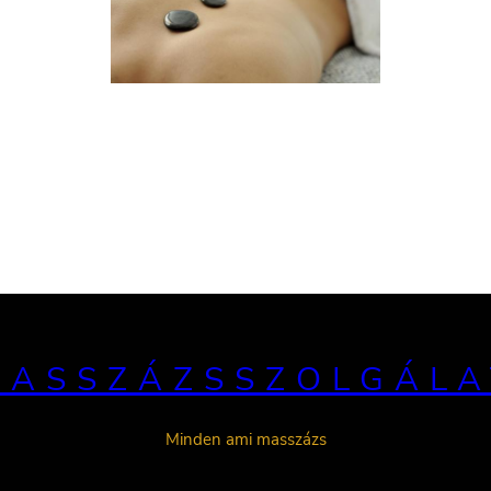
MASSZÁZSSZOLGÁLA
Minden ami masszázs