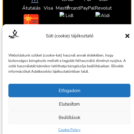
Átutalás
Visa
Mastercard
PayPal
Revolut
Ajándékutalvány
Ajándékutalvány
Ajándékutalvány
Süti (cookie) tájékoztató
Ajándékutalvány
Weboldalunk sütiket (cookie-kat) használ annak érdekében, hogy
biztonságos böngészés mellett a legjobb felhasználói élményt nyújtsa. A
sütik használatát bármikor letilthatja böngészője beállításaiban. Bővebb
információkat Adatkezelési tájékoztatónkban talál.
Általános szerződési feltételek
Elfogadom
Adatkezelési tájékoztató
Elutasítom
© 2025 Masszázsszolgálat. Az oldalt készítette:
bmilan
Beállítások
Facebook
Cookie Policy