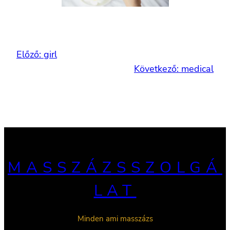
Előző:
girl
Következő:
medical
MASSZÁZSSZOLGÁ
LAT
Minden ami masszázs