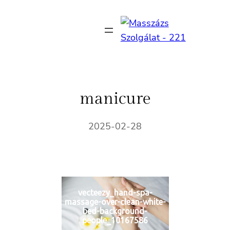
Ugrás
a
tartalomhoz
manicure
2025-02-28
vecteezy_hand-spa-
massage-over-clean-white-
bed-background-
people_10167586