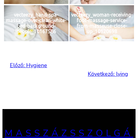
vecteezy_hand-spa-
vecteezy_woman-receiving-
massage-over-clean-white-
foot-massage-service-
bed-background-
from-masseuse-close-
people_10167586
up_10120698
Előző:
Hygiene
Következő:
lying
MASSZÁZSSZOLGÁ