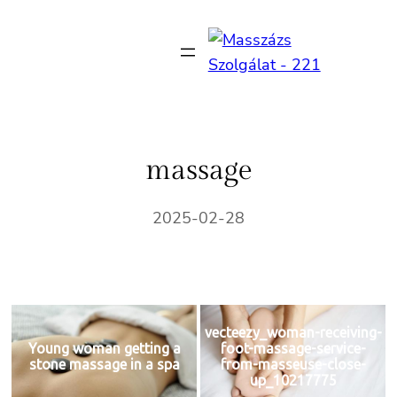
Ugrás
a
tartalomhoz
massage
2025-02-28
vecteezy_woman-receiving-
Young woman getting a
foot-massage-service-
stone massage in a spa
from-masseuse-close-
up_10217775