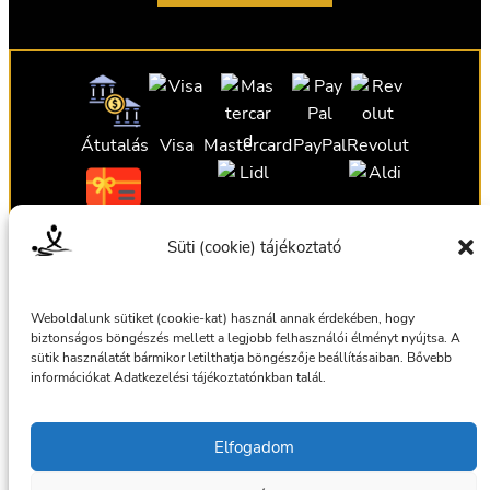
Átutalás
Visa
Mastercard
PayPal
Revolut
Ajándékutalvány
Ajándékutalvány
Ajándékutalvány
Süti (cookie) tájékoztató
Ajándékutalvány
Weboldalunk sütiket (cookie-kat) használ annak érdekében, hogy
biztonságos böngészés mellett a legjobb felhasználói élményt nyújtsa. A
sütik használatát bármikor letilthatja böngészője beállításaiban. Bővebb
információkat Adatkezelési tájékoztatónkban talál.
Általános szerződési feltételek
Elfogadom
Adatkezelési tájékoztató