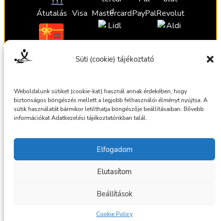
Átutalás
Visa
Mastercard
PayPal
Revolut
Ajándékutalvány
Ajándékutalvány
Ajándékutalvány
Süti (cookie) tájékoztató
Ajándékutalvány
Weboldalunk sütiket (cookie-kat) használ annak érdekében, hogy
biztonságos böngészés mellett a legjobb felhasználói élményt nyújtsa. A
sütik használatát bármikor letilthatja böngészője beállításaiban. Bővebb
információkat Adatkezelési tájékoztatónkban talál.
Általános szerződési feltételek
Elfogadom
Adatkezelési tájékoztató
Elutasítom
© 2025 Masszázsszolgálat. Az oldalt készítette:
bmilan
Beállítások
Facebook
Cookie Policy