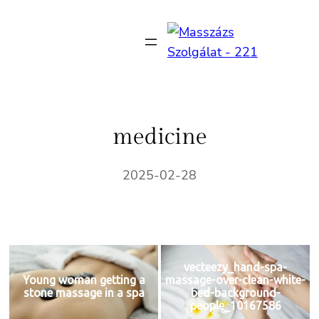
Ugrás
a
tartalomhoz
medicine
2025-02-28
vecteezy_hand-spa-
Young woman getting a
massage-over-clean-white-
stone massage in a spa
bed-background-
people_10167586