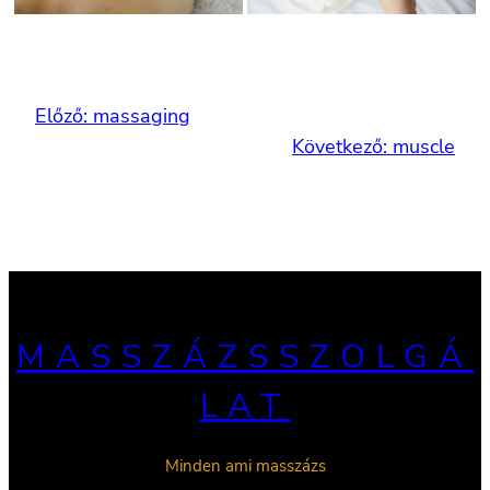
Előző:
massaging
Következő:
muscle
MASSZÁZSSZOLGÁ
LAT
Minden ami masszázs