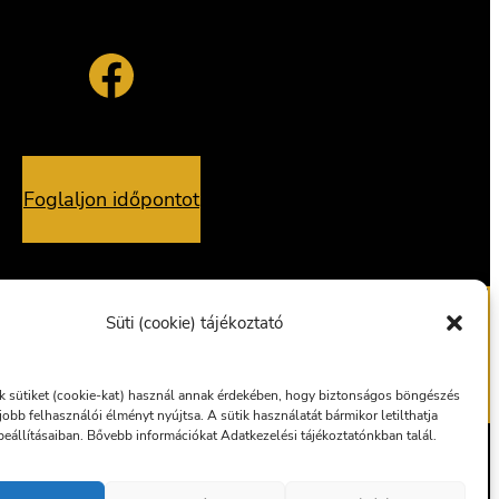
Facebook
Foglaljon időpontot
Süti (cookie) tájékoztató
alvány
Ajándékutalvány
 sütiket (cookie-kat) használ annak érdekében, hogy biztonságos böngészés
gjobb felhasználói élményt nyújtsa. A sütik használatát bármikor letilthatja
eállításaiban. Bővebb információkat Adatkezelési tájékoztatónkban talál.