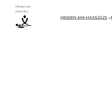
Ugrás
Minden ami
masszázs
a
MINDEN AMI MASSZÁZS
tartalomhoz