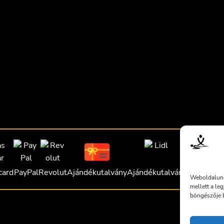
card
PayPal
Revolut
Ajándékutalvány
Ajándékutalvány
Ajándékut
Weboldalunk
mellett a le
böngészője b