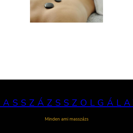
MASSZÁZSSZOLGÁLA
Minden ami masszázs