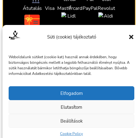
Átutalás
Visa
Mastercard
PayPal
Revolut
Ajándékutalvány
Ajándékutalvány
Ajándékutalvány
Süti (cookie) tájékoztató
Ajándékutalvány
Weboldalunk sütiket (cookie-kat) használ annak érdekében, hogy
biztonságos böngészés mellett a legjobb felhasználói élményt nyújtsa. A
sütik használatát bármikor letilthatja böngészője beállításaiban. Bővebb
információkat Adatkezelési tájékoztatónkban talál.
Általános szerződési feltételek
Elfogadom
Adatkezelési tájékoztató
Elutasítom
© 2025 Masszázsszolgálat. Az oldalt készítette:
bmilan
Beállítások
Facebook
Cookie Policy