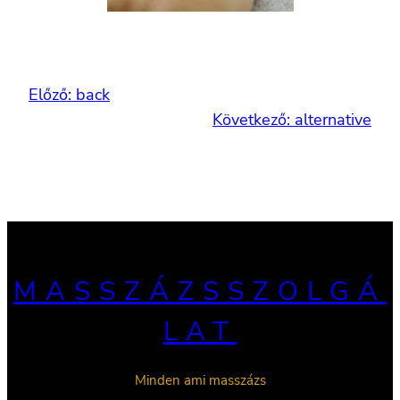
Előző:
back
Következő:
alternative
MASSZÁZSSZOLGÁ
LAT
Minden ami masszázs