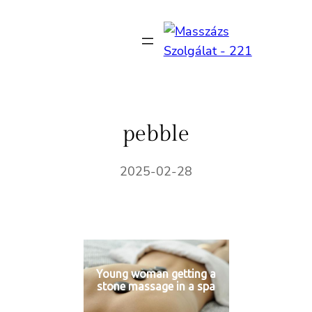
Ugrás
a
tartalomhoz
pebble
2025-02-28
Young woman getting a
stone massage in a spa