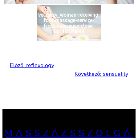
vecteezy_woman-receiving-
foot-massage-service-
from-masseuse-close-
up_10120698
Előző:
reflexology
Következő:
sensuality
MASSZÁZSSZOLGÁ