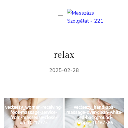
Ugrás
a
tartalomhoz
relax
2025-02-28
vecteezy_woman-receiving-
vecteezy_hand-spa-
foot-massage-service-
massage-over-clean-white-
from-masseuse-close-
bed-background-
up_10217775
people_10167586