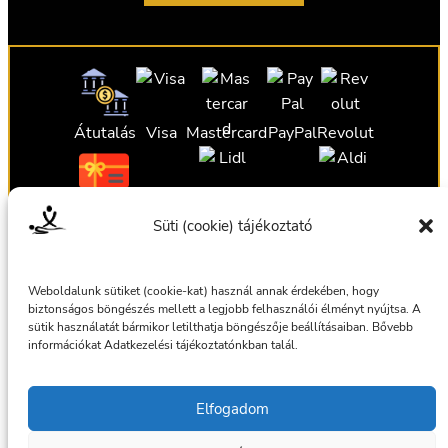
Átutalás
Visa
Mastercard
PayPal
Revolut
Ajándékutalvány
Ajándékutalvány
Ajándékutalvány
Süti (cookie) tájékoztató
Ajándékutalvány
Weboldalunk sütiket (cookie-kat) használ annak érdekében, hogy
biztonságos böngészés mellett a legjobb felhasználói élményt nyújtsa. A
sütik használatát bármikor letilthatja böngészője beállításaiban. Bővebb
információkat Adatkezelési tájékoztatónkban talál.
Általános szerződési feltételek
Elfogadom
Adatkezelési tájékoztató