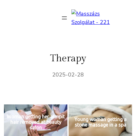
Ugrás
a
tartalomhoz
Therapy
2025-02-28
Woman getting her armpit
Young woman getting a
hair removed at beauty
stone massage in a spa
salon