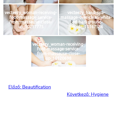
vecteezy_woman-receiving-
vecteezy_hand-spa-
foot-massage-service-
massage-over-clean-white-
from-masseuse-close-
bed-background-
up_10217775
people_10167586
vecteezy_woman-receiving-
foot-massage-service-
from-masseuse-close-
up_10120698
Előző:
Beautification
Következő:
Hygiene