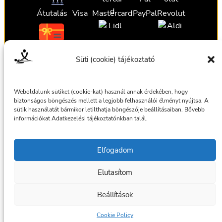
Átutalás
Visa
Mastercard
PayPal
Revolut
Ajándékutalvány
Ajándékutalvány
Ajándékutalvány
Süti (cookie) tájékoztató
Ajándékutalvány
Weboldalunk sütiket (cookie-kat) használ annak érdekében, hogy
biztonságos böngészés mellett a legjobb felhasználói élményt nyújtsa. A
sütik használatát bármikor letilthatja böngészője beállításaiban. Bővebb
információkat Adatkezelési tájékoztatónkban talál.
Általános szerződési feltételek
Elfogadom
Adatkezelési tájékoztató
Elutasítom
© 2025 Masszázsszolgálat. Az oldalt készítette:
bmilan
Beállítások
Facebook
Cookie Policy