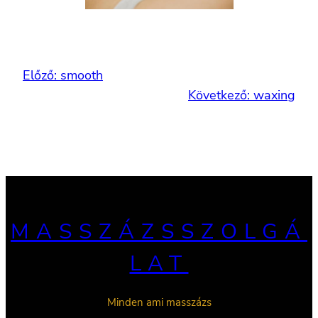
Előző:
smooth
Következő:
waxing
MASSZÁZSSZOLGÁ
LAT
Minden ami masszázs