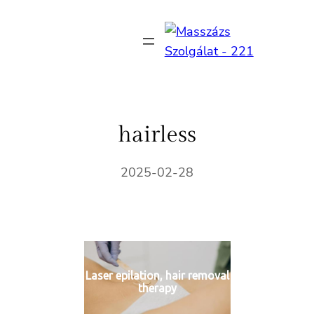
Ugrás
a
tartalomhoz
hairless
2025-02-28
Laser epilation, hair removal
therapy