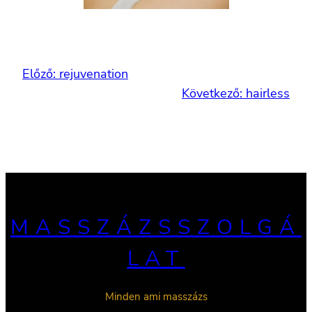
Előző:
rejuvenation
Következő:
hairless
MASSZÁZSSZOLGÁ
LAT
Minden ami masszázs