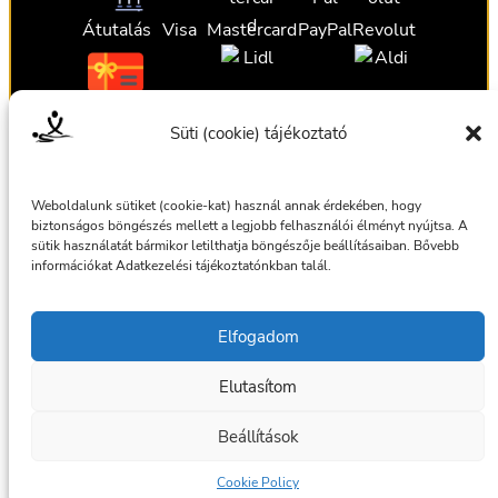
Átutalás
Visa
Mastercard
PayPal
Revolut
Ajándékutalvány
Ajándékutalvány
Ajándékutalvány
Süti (cookie) tájékoztató
Ajándékutalvány
Weboldalunk sütiket (cookie-kat) használ annak érdekében, hogy
biztonságos böngészés mellett a legjobb felhasználói élményt nyújtsa. A
sütik használatát bármikor letilthatja böngészője beállításaiban. Bővebb
információkat Adatkezelési tájékoztatónkban talál.
Általános szerződési feltételek
Elfogadom
Adatkezelési tájékoztató
Elutasítom
© 2025 Masszázsszolgálat. Az oldalt készítette:
bmilan
Beállítások
Facebook
Cookie Policy