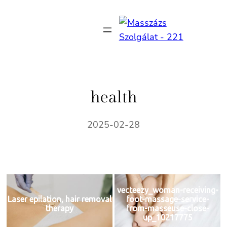
Ugrás
a
tartalomhoz
health
2025-02-28
vecteezy_woman-receiving-
Laser epilation, hair removal
foot-massage-service-
therapy
from-masseuse-close-
up_10217775