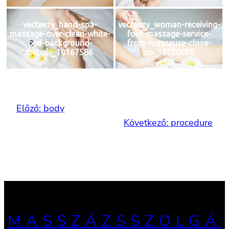
vecteezy_hand-spa-
vecteezy_woman-receiving-
massage-over-clean-white-
foot-massage-service-
bed-background-
from-masseuse-close-
people_10167586
up_10120698
Előző:
body
Következő:
procedure
MASSZÁZSSZOLGÁ