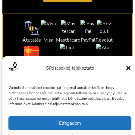
Átutalás
Visa
Mastercard
PayPal
Revolut
Ajándékutalvány
Ajándékutalvány
Ajándékutalvány
Süti (cookie) tájékoztató
Ajándékutalvány
Weboldalunk sütiket (cookie-kat) használ annak érdekében, hogy
biztonságos böngészés mellett a legjobb felhasználói élményt nyújtsa. A
sütik használatát bármikor letilthatja böngészője beállításaiban. Bővebb
információkat Adatkezelési tájékoztatónkban talál.
Általános szerződési feltételek
Elfogadom
Adatkezelési tájékoztató