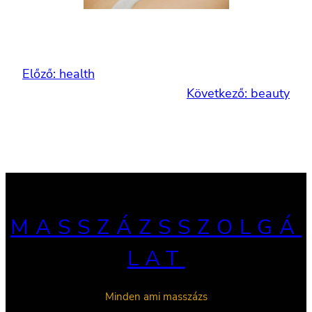
Előző:
health
Következő:
beauty
MASSZÁZSSZOLGÁ
LAT
Minden ami masszázs