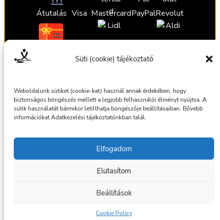
Átutalás
Visa
Mastercard
PayPal
Revolut
Ajándékutalvány
Ajándékutalvány
Ajándékutalvány
Süti (cookie) tájékoztató
Ajándékutalvány
Weboldalunk sütiket (cookie-kat) használ annak érdekében, hogy
biztonságos böngészés mellett a legjobb felhasználói élményt nyújtsa. A
sütik használatát bármikor letilthatja böngészője beállításaiban. Bővebb
információkat Adatkezelési tájékoztatónkban talál.
Általános szerződési feltételek
Elfogadom
Adatkezelési tájékoztató
Elutasítom
© 2025 Masszázsszolgálat. Az oldalt készítette:
bmilan
Beállítások
Facebook
Cookie Policy