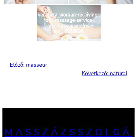
vecteezy_woman-receiving-
foot-massage-service-
from-masseuse-close-
up_10120698
Előző:
masseur
Következő:
natural
MASSZÁZSSZOLGÁ