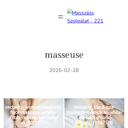
Ugrás
a
tartalomhoz
masseuse
2025-02-28
vecteezy_woman-receiving-
vecteezy_hand-spa-
foot-massage-service-
massage-over-clean-white-
from-masseuse-close-
bed-background-
up_10217775
people_10167586