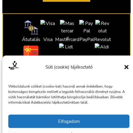
Átutalás
Visa
Mastercard
PayPal
Revolut
Ajándékutalvány
Ajándékutalvány
Ajándékutalvány
Süti (cookie) tájékoztató
Ajándékutalvány
Weboldalunk sütiket (cookie-kat) használ annak érdekében, hogy
biztonságos böngészés mellett a legjobb felhasználói élményt nyújtsa. A
sütik használatát bármikor letilthatja böngészője beállításaiban. Bővebb
információkat Adatkezelési tájékoztatónkban talál.
Általános szerződési feltételek
Elfogadom
Adatkezelési tájékoztató