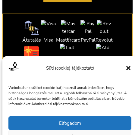
Átutalás
Visa
Mastercard
PayPal
Revolut
Ajándékutalvány
Ajándékutalvány
Ajándékutalvány
Süti (cookie) tájékoztató
Ajándékutalvány
Weboldalunk sütiket (cookie-kat) használ annak érdekében, hogy
biztonságos böngészés mellett a legjobb felhasználói élményt nyújtsa. A
sütik használatát bármikor letilthatja böngészője beállításaiban. Bővebb
információkat Adatkezelési tájékoztatónkban talál.
Általános szerződési feltételek
Elfogadom
Adatkezelési tájékoztató