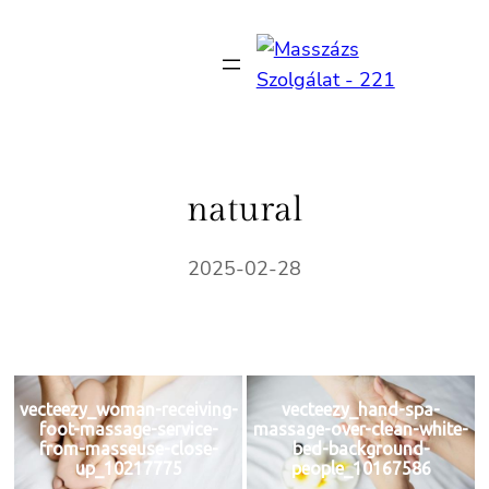
Ugrás
a
tartalomhoz
natural
2025-02-28
vecteezy_woman-receiving-
vecteezy_hand-spa-
foot-massage-service-
massage-over-clean-white-
from-masseuse-close-
bed-background-
up_10217775
people_10167586