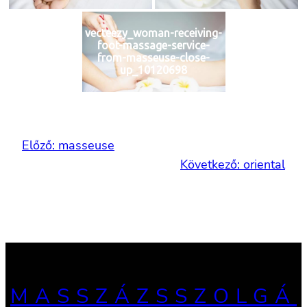
vecteezy_woman-receiving-
foot-massage-service-
from-masseuse-close-
up_10120698
Előző:
masseuse
Következő:
oriental
MASSZÁZSSZOLGÁ