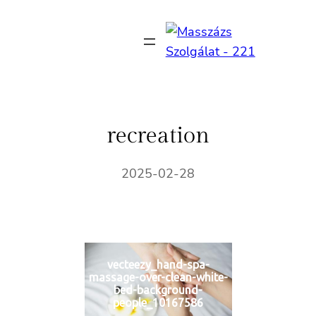
Ugrás
a
tartalomhoz
recreation
2025-02-28
vecteezy_hand-spa-
massage-over-clean-white-
bed-background-
people_10167586