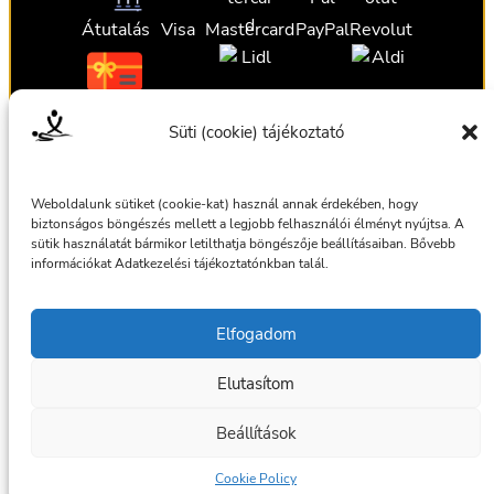
Átutalás
Visa
Mastercard
PayPal
Revolut
Ajándékutalvány
Ajándékutalvány
Ajándékutalvány
Süti (cookie) tájékoztató
Ajándékutalvány
Weboldalunk sütiket (cookie-kat) használ annak érdekében, hogy
biztonságos böngészés mellett a legjobb felhasználói élményt nyújtsa. A
sütik használatát bármikor letilthatja böngészője beállításaiban. Bővebb
információkat Adatkezelési tájékoztatónkban talál.
Általános szerződési feltételek
Elfogadom
Adatkezelési tájékoztató
Elutasítom
© 2025 Masszázsszolgálat. Az oldalt készítette:
bmilan
Beállítások
Facebook
Cookie Policy