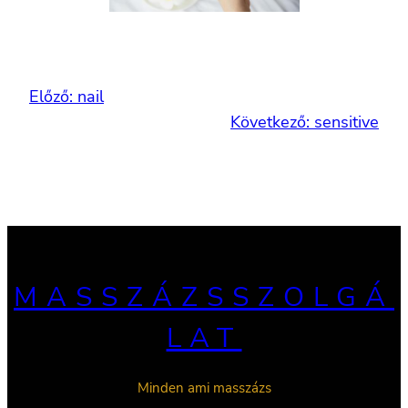
Előző:
nail
Következő:
sensitive
MASSZÁZSSZOLGÁ
LAT
Minden ami masszázs