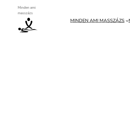
Ugrás
Minden ami
masszázs
a
MINDEN AMI MASSZÁZS
tartalomhoz