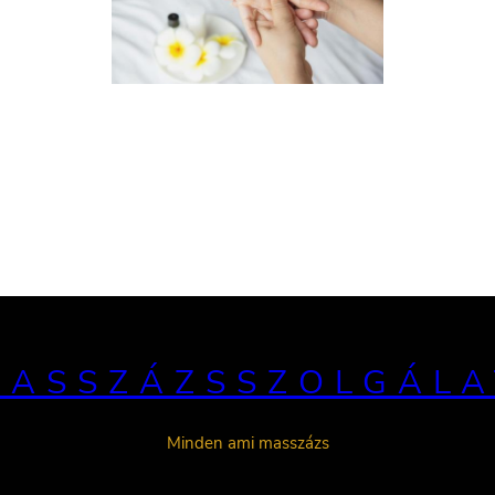
MASSZÁZSSZOLGÁLA
Minden ami masszázs