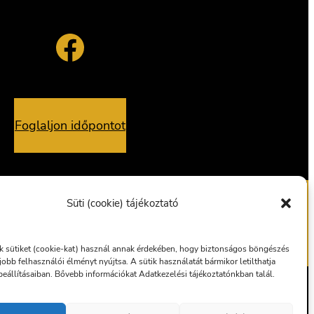
Facebook
Foglaljon időpontot
Süti (cookie) tájékoztató
alvány
Ajándékutalvány
 sütiket (cookie-kat) használ annak érdekében, hogy biztonságos böngészés
gjobb felhasználói élményt nyújtsa. A sütik használatát bármikor letilthatja
eállításaiban. Bővebb információkat Adatkezelési tájékoztatónkban talál.