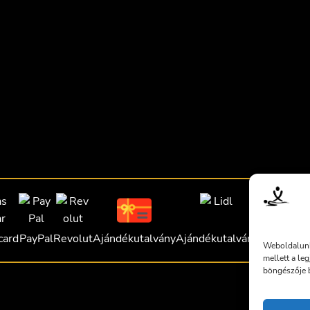
card
PayPal
Revolut
Ajándékutalvány
Ajándékutalvány
Ajándékut
Weboldalunk
mellett a le
böngészője b