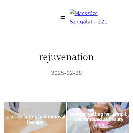
Ugrás
a
tartalomhoz
rejuvenation
2025-02-28
Woman getting her armpit
Laser epilation, hair removal
hair removed at beauty
therapy
salon