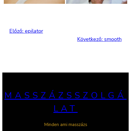
Előző:
epilator
Következő:
smooth
MASSZÁZSSZOLGÁ
LAT
Minden ami masszázs