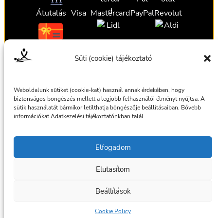
Átutalás
Visa
Mastercard
PayPal
Revolut
Ajándékutalvány
Ajándékutalvány
Ajándékutalvány
Süti (cookie) tájékoztató
Ajándékutalvány
Weboldalunk sütiket (cookie-kat) használ annak érdekében, hogy
biztonságos böngészés mellett a legjobb felhasználói élményt nyújtsa. A
sütik használatát bármikor letilthatja böngészője beállításaiban. Bővebb
információkat Adatkezelési tájékoztatónkban talál.
Általános szerződési feltételek
Elfogadom
Adatkezelési tájékoztató
Elutasítom
© 2025 Masszázsszolgálat. Az oldalt készítette:
bmilan
Beállítások
Facebook
Cookie Policy