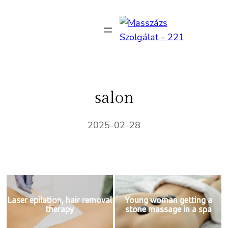
Ugrás
a
tartalomhoz
salon
2025-02-28
Laser epilation, hair removal
Young woman getting a
therapy
stone massage in a spa