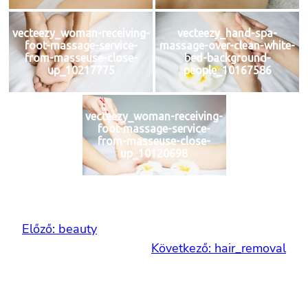
vecteezy_woman-receiving-
vecteezy_hand-spa-
foot-massage-service-
massage-over-clean-white-
from-masseuse-close-
bed-background-
up_10217775
people_10167586
vecteezy_woman-receiving-
foot-massage-service-
from-masseuse-close-
up_10120698
Előző:
beauty
Következő:
hair_removal