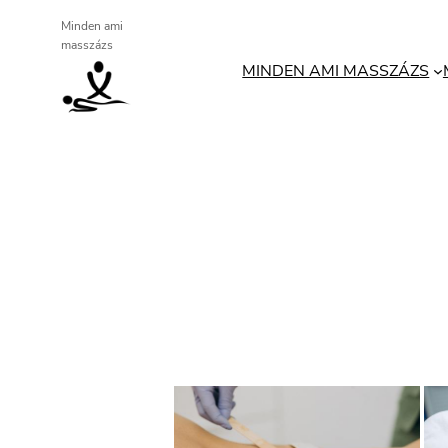
Ugrás
Minden ami
masszázs
a
MINDEN AMI MASSZÁZS
tartalomhoz