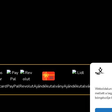
card
PayPal
Revolut
Ajándékutalvány
Ajándékutalvány
Ajándékut
Weboldalunk
mellett a le
böngészője b