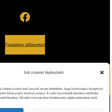
Facebook
Foglaljon időpontot
Süti (cookie) tájékoztató
alvány
Ajándékutalvány
 sütiket (cookie-kat) használ annak érdekében, hogy biztonságos böngészés
gjobb felhasználói élményt nyújtsa. A sütik használatát bármikor letilthatja
eállításaiban. Bővebb információkat Adatkezelési tájékoztatónkban talál.