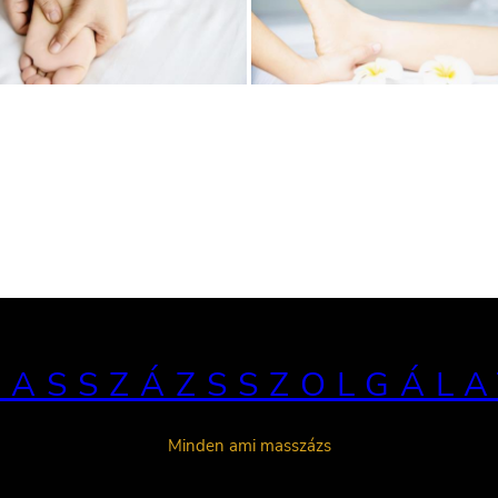
MASSZÁZSSZOLGÁLA
Minden ami masszázs