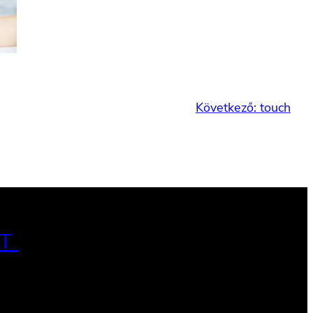
Következő:
touch
T