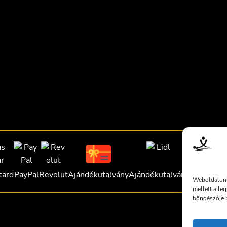
card
PayPal
Revolut
Ajándékutalvány
Ajándékutalvány
Ajándékut
Weboldalunk
mellett a le
böngészője b