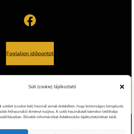
Facebook
Foglaljon időpontot
Süti (cookie) tájékoztató
alvány
Ajándékutalvány
 sütiket (cookie-kat) használ annak érdekében, hogy biztonságos böngészés
gjobb felhasználói élményt nyújtsa. A sütik használatát bármikor letilthatja
eállításaiban. Bővebb információkat Adatkezelési tájékoztatónkban talál.