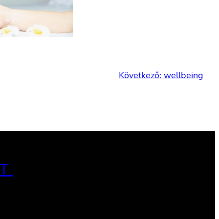
Következő:
wellbeing
T