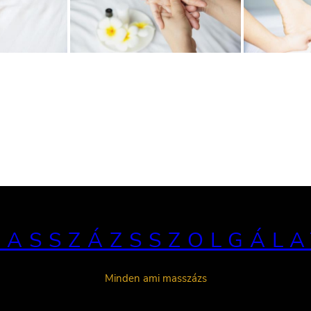
MASSZÁZSSZOLGÁLA
Minden ami masszázs