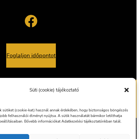
Facebook
Foglaljon időpontot
Süti (cookie) tájékoztató
alvány
Ajándékutalvány
 sütiket (cookie-kat) használ annak érdekében, hogy biztonságos böngészés
gjobb felhasználói élményt nyújtsa. A sütik használatát bármikor letilthatja
eállításaiban. Bővebb információkat Adatkezelési tájékoztatónkban talál.