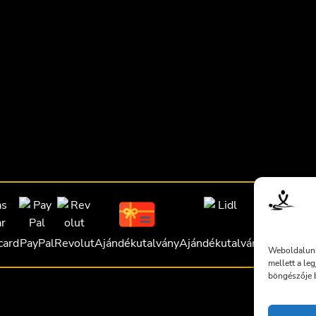
card
PayPal
Revolut
Ajándékutalvány
Ajándékutalvány
Ajándékut
Weboldalunk
mellett a le
böngészője b